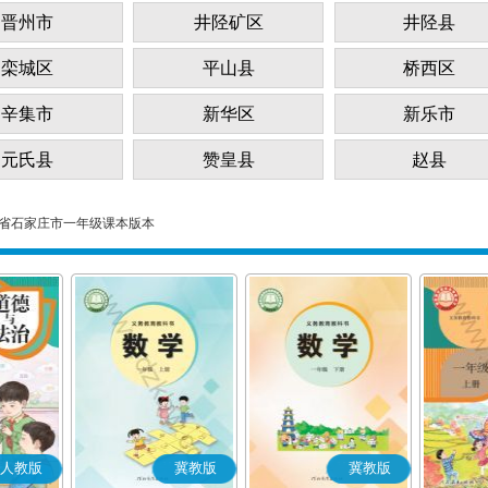
晋州市
井陉矿区
井陉县
栾城区
平山县
桥西区
辛集市
新华区
新乐市
元氏县
赞皇县
赵县
省石家庄市一年级课本版本
人教版
冀教版
冀教版