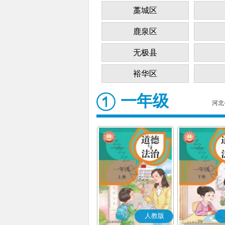
藁城区
鹿泉区
无极县
裕华区
一年级
河北
人教版