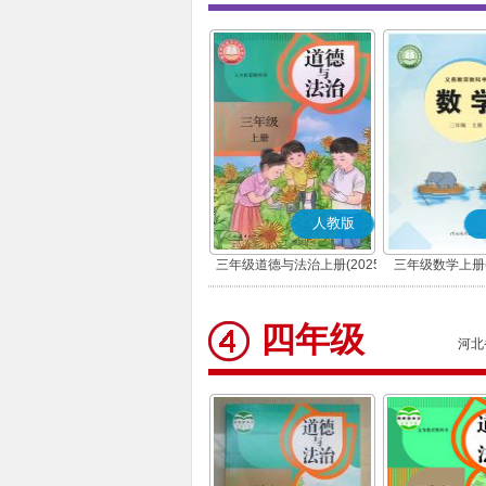
人教版
三年级道德与法治上册(2025
三年级数学上册(
秋版)(部编版)
四年级
河北