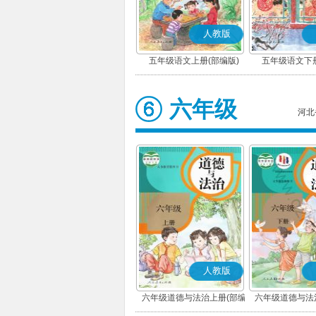
人教版
五年级语文上册(部编版)
五年级语文下册
六年级
河北
人教版
六年级道德与法治上册(部编
六年级道德与法
版)
版)