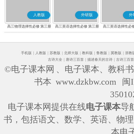
人教版
外研版
外
高三物理选择性必修 第三册
高三英语选择性必修 第三册
高三英语选择性必修
手机版
|
人教版
|
苏教版
|
北师大版
|
教科版
|
鲁教版
|
冀教版
|
浙教
古诗大全
|
唐诗三百首
|
描述春天的古诗
|
古诗三百首
©电子课本网
、电子课本、教科书
书本 www.dzkbw.com
闽I
35010
电子课本网提供在线
电子课本
导
书，包括语文、数学、英语、物理
本电