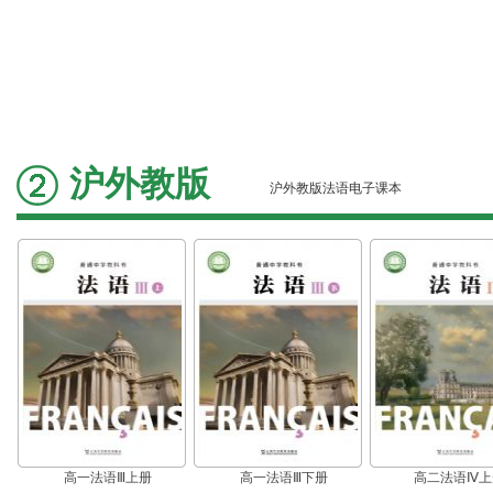
沪外教版
沪外教版法语电子课本
高一法语Ⅲ上册
高一法语Ⅲ下册
高二法语Ⅳ上