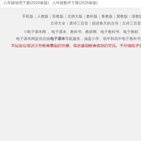
(部编版)
八年级地理下册(2026春版)
(2026春版)(部编版)
八年级数学下册(2026春版)
(部编版)
手机版
|
人教版
|
苏教版
|
北师大版
|
教科版
|
鲁教版
|
冀教版
|
浙教
古诗大全
|
唐诗三百首
|
描述春天的古诗
|
古诗三百首
©电子课本网
、电子课本、教科书、教材网、电子教科书、电子教材、电子书
电子课本网提供在线
电子课本
导航服务，涵盖小学、初中和高中电子教科书