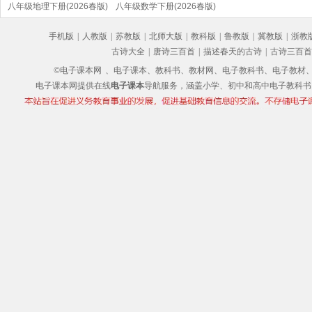
(部编版)
八年级地理下册(2026春版)
(2026春版)(部编版)
八年级数学下册(2026春版)
(部编版)
手机版
|
人教版
|
苏教版
|
北师大版
|
教科版
|
鲁教版
|
冀教版
|
浙教
古诗大全
|
唐诗三百首
|
描述春天的古诗
|
古诗三百首
©电子课本网
、电子课本、教科书、教材网、电子教科书、电子教材、电子书
电子课本网提供在线
电子课本
导航服务，涵盖小学、初中和高中电子教科书