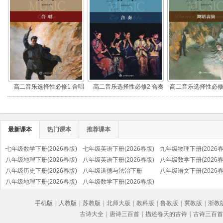
高二音乐选择性必修1 合唱
高二音乐选择性必修2 合奏
高二音乐选择性必修
演
最新课本
热门课本
推荐课本
七年级数学下册(2026春版)
七年级英语下册(2026春版)
九年级物理下册(2026春
八年级地理下册(2026春版)
八年级英语下册(2026春版)
八年级数学下册(2026春
八年级历史下册(2026春版)
八年级道德与法治下册
八年级语文下册(2026春
(部编版)
八年级地理下册(2026春版)
(2026春版)(部编版)
八年级数学下册(2026春版)
(部编版)
手机版
|
人教版
|
苏教版
|
北师大版
|
教科版
|
鲁教版
|
冀教版
|
浙教
古诗大全
|
唐诗三百首
|
描述春天的古诗
|
古诗三百首