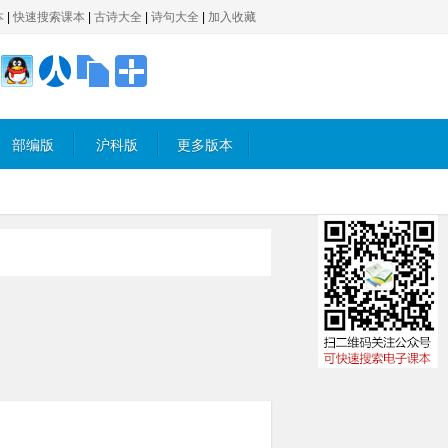
本
|
快速搜索课本
|
古诗大全
|
诗句大全
|
加入收藏
部编版
沪科版
更多版本