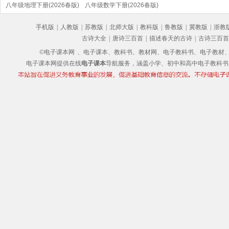
(部编版)
八年级地理下册(2026春版)
(2026春版)(部编版)
八年级数学下册(2026春版)
(部编版)
手机版
|
人教版
|
苏教版
|
北师大版
|
教科版
|
鲁教版
|
冀教版
|
浙教
古诗大全
|
唐诗三百首
|
描述春天的古诗
|
古诗三百首
©电子课本网
、电子课本、教科书、教材网、电子教科书、电子教材、电子书
电子课本网提供在线
电子课本
导航服务，涵盖小学、初中和高中电子教科书