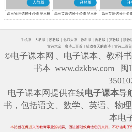
人教版
译林版
译
高三物理选择性必修 第三册
高三英语选择性必修 第三册
高三英语选择性必修
手机版
|
人教版
|
苏教版
|
北师大版
|
教科版
|
鲁教版
|
冀教版
|
浙教
古诗大全
|
唐诗三百首
|
描述春天的古诗
|
古诗三百首
©电子课本网
、电子课本、教科书
书本 www.dzkbw.com
闽I
35010
电子课本网提供在线
电子课本
导
书，包括语文、数学、英语、物理
本电