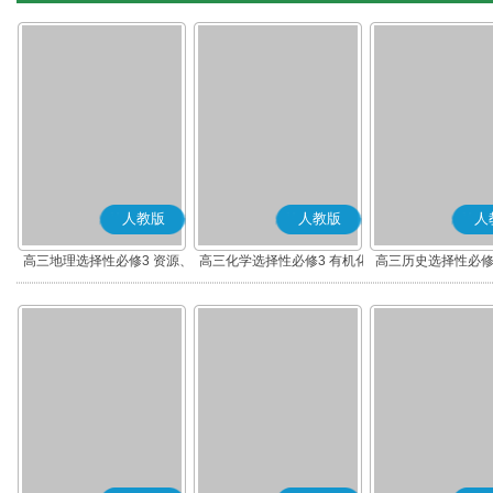
人教版
人教版
人
高三地理选择性必修3 资源、
高三化学选择性必修3 有机化
高三历史选择性必修
环境与国家安全
学基础
流与传播(部编