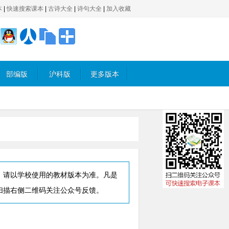
本
|
快速搜索课本
|
古诗大全
|
诗句大全
|
加入收藏
部编版
沪科版
更多版本
，请以学校使用的教材版本为准。凡是
扫描右侧二维码关注公众号反馈。