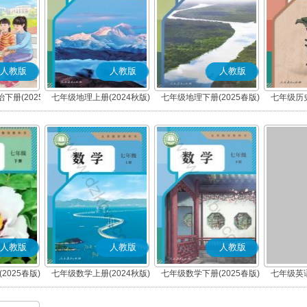
人教版
人教版
人教版
下册(2025
七年级地理上册(2024秋版)
七年级地理下册(2025春版)
七年级历史
编版)
人教版
人教版
人教版
2025春版)
七年级数学上册(2024秋版)
七年级数学下册(2025春版)
七年级英语