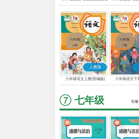
版)
版)
人教版
六年级语文上册(部编版)
六年级语文下册
七年级
安徽