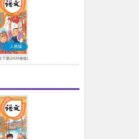
人教版
下册(2026春版)
(部编版)