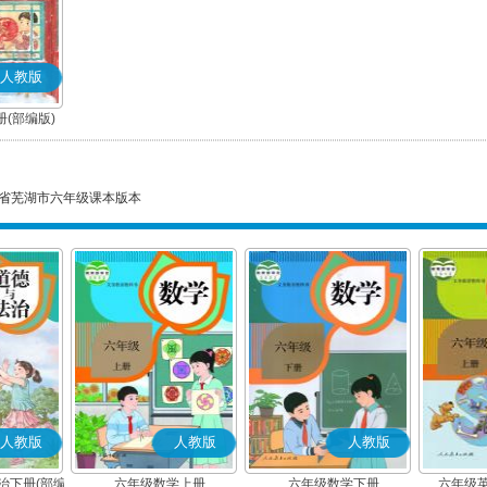
人教版
(部编版)
省芜湖市六年级课本版本
人教版
人教版
人教版
治下册(部编
六年级数学上册
六年级数学下册
六年级英