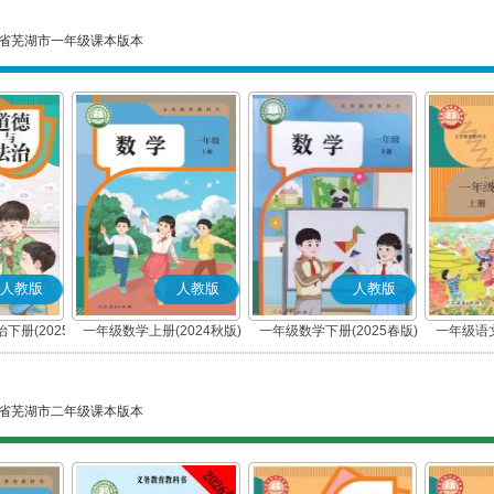
省芜湖市一年级课本版本
人教版
人教版
人教版
下册(2025
一年级数学上册(2024秋版)
一年级数学下册(2025春版)
一年级语文
编版)
省芜湖市二年级课本版本