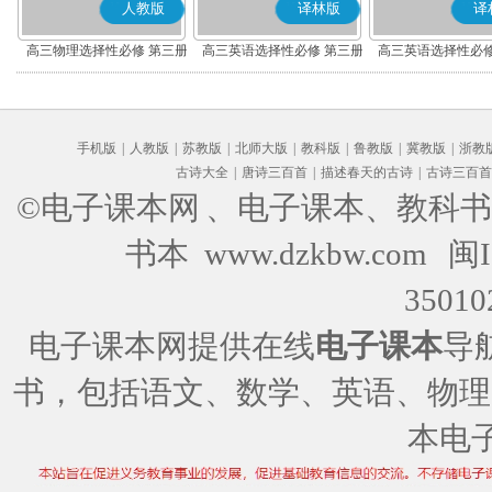
人教版
译林版
译
高三物理选择性必修 第三册
高三英语选择性必修 第三册
高三英语选择性必修
手机版
|
人教版
|
苏教版
|
北师大版
|
教科版
|
鲁教版
|
冀教版
|
浙教
古诗大全
|
唐诗三百首
|
描述春天的古诗
|
古诗三百首
©电子课本网
、电子课本、教科书
书本 www.dzkbw.com
闽I
35010
电子课本网提供在线
电子课本
导
书，包括语文、数学、英语、物理
本电