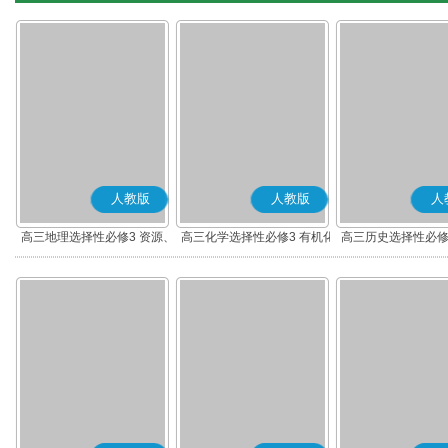
人教版
人教版
人
高三地理选择性必修3 资源、
高三化学选择性必修3 有机化
高三历史选择性必修
环境与国家安全
学基础
流与传播(部编