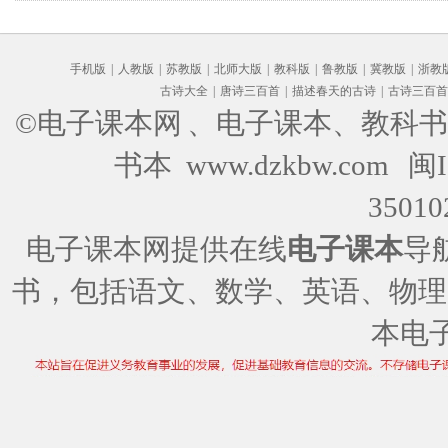
手机版
|
人教版
|
苏教版
|
北师大版
|
教科版
|
鲁教版
|
冀教版
|
浙教
古诗大全
|
唐诗三百首
|
描述春天的古诗
|
古诗三百首
©电子课本网
、电子课本、教科书
书本 www.dzkbw.com
闽I
35010
电子课本网提供在线
电子课本
导
书，包括语文、数学、英语、物理
本电