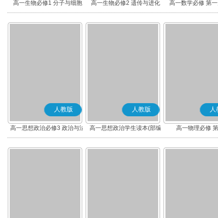
高一生物必修1 分子与细胞
高一生物必修2 遗传与进化
高一数学必修 第一册
人教版
人教版
人
高一思想政治必修3 政治与法
高一思想政治学生读本(部编
高一物理必修 
治(部编版)
版)