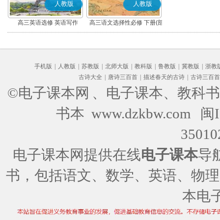
人教版
人教版
高三英语选修 英语写作
高三语文选择性必修 下册(部
编版)
手机版
|
人教版
|
苏教版
|
北师大版
|
教科版
|
鲁教版
|
冀教版
|
浙教
古诗大全
|
唐诗三百首
|
描述春天的古诗
|
古诗三百首
©电子课本网
、电子课本、教科书
书本 www.dzkbw.com
闽I
35010
电子课本网提供在线
电子课本
导
书，包括语文、数学、英语、物理
本电