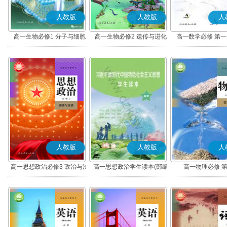
人教版
人教版
人
高一生物必修1 分子与细胞
高一生物必修2 遗传与进化
高一数学必修 第一册
人教版
人教版
人
高一思想政治必修3 政治与法
高一思想政治学生读本(部编
高一物理必修 
治(部编版)
版)