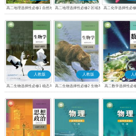
高二地理选择性必修1 自然地
高二地理选择性必修2 区域发
高二化学选择性必修
理基础
展
应原理
人教版
人教版
人
高二生物选择性必修1 稳态与
高二生物选择性必修2 生物与
高二数学选择性必修
调节
环境
(A版)