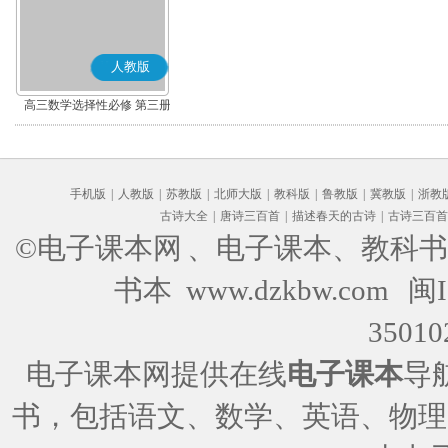
人教版
高三数学选择性必修 第三册
(B版)
手机版
|
人教版
|
苏教版
|
北师大版
|
教科版
|
鲁教版
|
冀教版
|
浙教
古诗大全
|
唐诗三百首
|
描述春天的古诗
|
古诗三百首
©电子课本网
、电子课本、教科书
书本 www.dzkbw.com
闽I
35010
电子课本网提供在线
电子课本
导
书，包括语文、数学、英语、物理