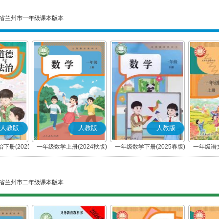
省兰州市一年级课本版本
人教版
人教版
人教版
下册(2025
一年级数学上册(2024秋版)
一年级数学下册(2025春版)
一年级语文
编版)
省兰州市二年级课本版本