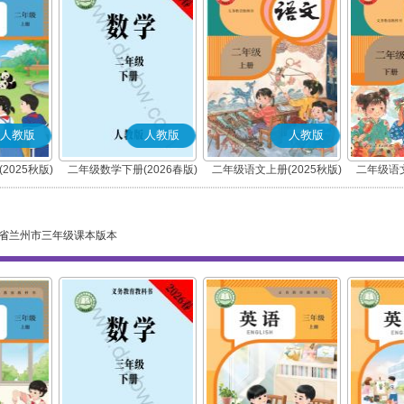
人教版
人教版
人教版
2025秋版)
二年级数学下册(2026春版)
二年级语文上册(2025秋版)
二年级语文
(部编版)
省兰州市三年级课本版本