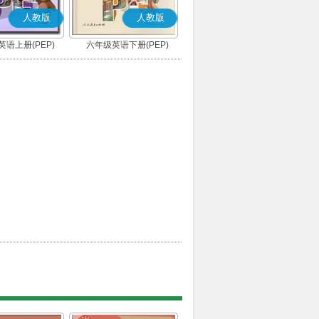
人教版
人教版
语上册(PEP)
六年级英语下册(PEP)