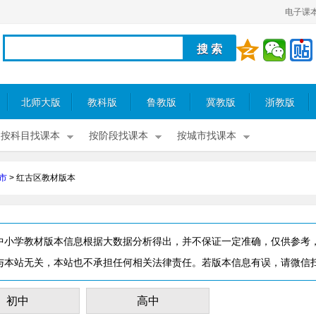
电子课
北师大版
教科版
鲁教版
冀教版
浙教版
按科目找课本
按阶段找课本
按城市找课本
市
>
红古区教材版本
中小学教材版本信息根据大数据分析得出，并不保证一定准确，仅供参考
与本站无关，本站也不承担任何相关法律责任。若版本信息有误，请微信
初中
高中