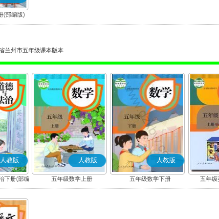
(部编版)
省兰州市五年级课本版本
人教版
人教版
人教版
治下册(部编
五年级数学上册
五年级数学下册
五年级英