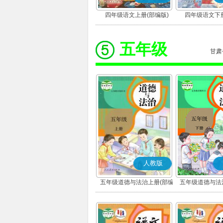
四年级语文上册(部编版)
四年级语文下册
五年级
甘肃
人教版
五年级道德与法治上册(部编
五年级道德与法
版)
版)