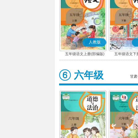
人教版
五年级语文上册(部编版)
五年级语文下册
六年级
甘肃