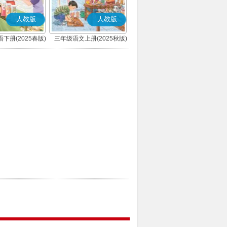
人教版
人教版
下册(2025春版)
三年级语文上册(2025秋版)
(PEP)
(部编版)