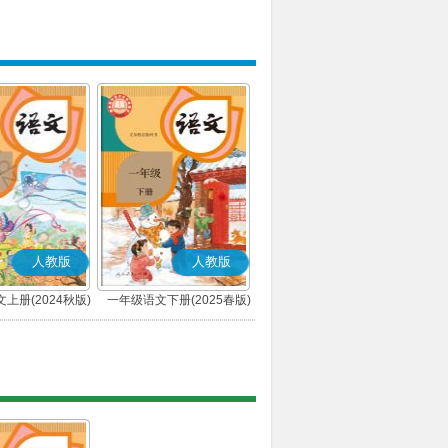
人教版
人教版
上册(2024秋版)
一年级语文下册(2025春版)
(部编版)
(部编版)