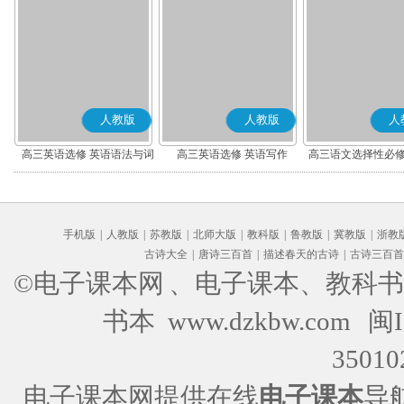
人教版
人教版
人
高三英语选修 英语语法与词
高三英语选修 英语写作
高三语文选择性必修
汇
编版)
手机版
|
人教版
|
苏教版
|
北师大版
|
教科版
|
鲁教版
|
冀教版
|
浙教
古诗大全
|
唐诗三百首
|
描述春天的古诗
|
古诗三百首
©电子课本网
、电子课本、教科书
书本 www.dzkbw.com
闽I
35010
电子课本网提供在线
电子课本
导