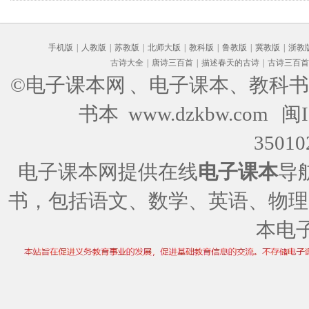
手机版
|
人教版
|
苏教版
|
北师大版
|
教科版
|
鲁教版
|
冀教版
|
浙教
古诗大全
|
唐诗三百首
|
描述春天的古诗
|
古诗三百首
©电子课本网
、电子课本、教科书
书本 www.dzkbw.com
闽I
35010
电子课本网提供在线
电子课本
导
书，包括语文、数学、英语、物理
本电