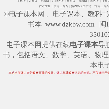
手机版
|
人教版
|
苏教版
|
北师大版
|
教科版
|
鲁教版
|
冀教版
|
浙教
古诗大全
|
唐诗三百首
|
描述春天的古诗
|
古诗三百首
©电子课本网
、电子课本、教科书
书本 www.dzkbw.com
闽I
35010
电子课本网提供在线
电子课本
导
书，包括语文、数学、英语、物理
本电