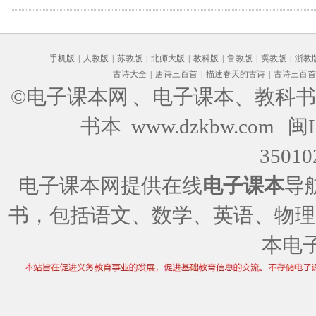
汇
编版)
手机版
|
人教版
|
苏教版
|
北师大版
|
教科版
|
鲁教版
|
冀教版
|
浙教
古诗大全
|
唐诗三百首
|
描述春天的古诗
|
古诗三百首
©电子课本网
、电子课本、教科书
书本 www.dzkbw.com
闽I
35010
电子课本网提供在线
电子课本
导
书，包括语文、数学、英语、物理
本电