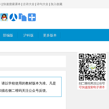
本
|
快速搜索课本
|
古诗大全
|
诗句大全
|
加入收藏
部编版
沪科版
更多版本
，请以学校使用的教材版本为准。凡是
扫描右侧二维码关注公众号反馈。