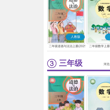
人教版
二年级道德与法治上册(2025
二年级数学上册(
秋版)(部编版)
三年级
河北