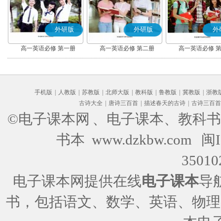
外研版
外研版
外
高一英语必修 第一册
高一英语必修 第二册
高一英语必修 
手机版
|
人教版
|
苏教版
|
北师大版
|
教科版
|
鲁教版
|
冀教版
|
浙教
古诗大全
|
唐诗三百首
|
描述春天的古诗
|
古诗三百首
©电子课本网
、电子课本、教科书
书本 www.dzkbw.com
闽I
35010
电子课本网提供在线
电子课本
导
书，包括语文、数学、英语、物理