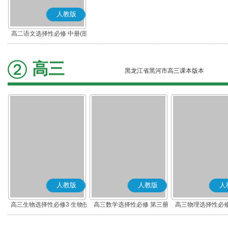
人教版
高二语文选择性必修 中册(部
编版)
高三
黑龙江省黑河市高三课本版本
人教版
人教版
人
高三生物选择性必修3 生物技
高三数学选择性必修 第三册
高三物理选择性必修
术与工程
(A版)