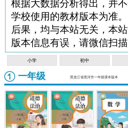
根据大数据分析得出，并不
学校使用的教材版本为准。
后果，均与本站无关，本站
版本信息有误，请微信扫描
小学
初中
一年级
黑龙江省黑河市一年级课本版本