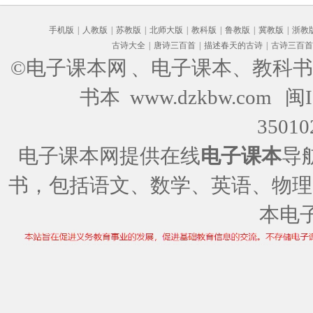
手机版
|
人教版
|
苏教版
|
北师大版
|
教科版
|
鲁教版
|
冀教版
|
浙教
古诗大全
|
唐诗三百首
|
描述春天的古诗
|
古诗三百首
©电子课本网
、电子课本、教科书
书本 www.dzkbw.com
闽I
35010
电子课本网提供在线
电子课本
导
书，包括语文、数学、英语、物理
本电