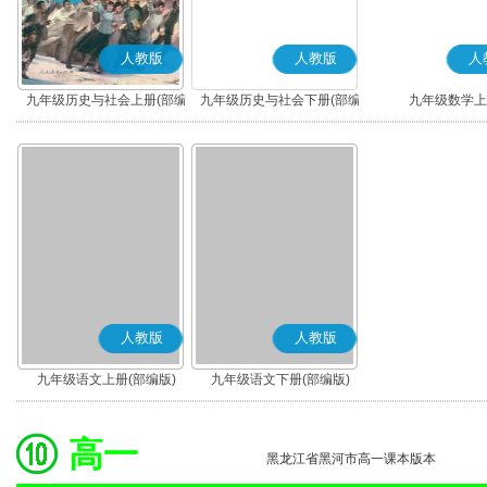
人教版
人教版
人
九年级历史与社会上册(部编
九年级历史与社会下册(部编
九年级数学上
版)
版)
人教版
人教版
九年级语文上册(部编版)
九年级语文下册(部编版)
高一
黑龙江省黑河市高一课本版本