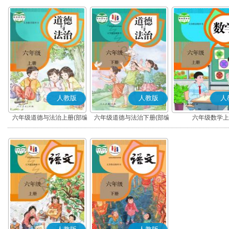
人教版
人教版
人
六年级道德与法治上册(部编
六年级道德与法治下册(部编
六年级数学上
版)
版)