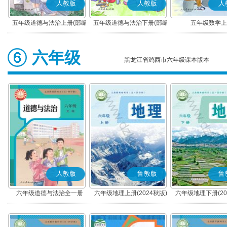
人教版
人教版
人
五年级道德与法治上册(部编
五年级道德与法治下册(部编
五年级数学上
版)
版)
六年级
黑龙江省鸡西市六年级课本版本
人教版
鲁教版
鲁
六年级道德与法治全一册
六年级地理上册(2024秋版)
六年级地理下册(20
(2024秋版)(部编版)