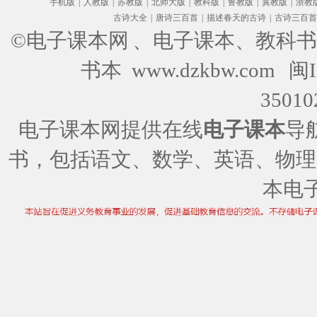
手机版
|
人教版
|
苏教版
|
北师大版
|
教科版
|
鲁教版
|
冀教版
|
浙教
古诗大全
|
唐诗三百首
|
描述春天的古诗
|
古诗三百首
©电子课本网
、电子课本、教科书
书本 www.dzkbw.com
闽I
35010
电子课本网提供在线
电子课本
导
书，包括语文、数学、英语、物理
本电