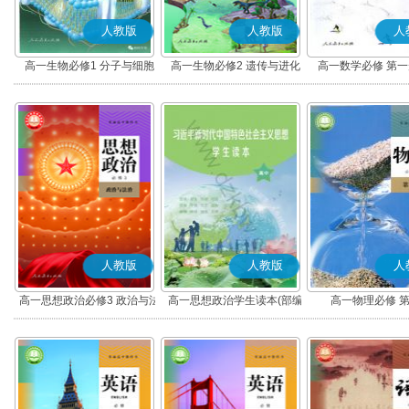
人教版
人教版
人
高一生物必修1 分子与细胞
高一生物必修2 遗传与进化
高一数学必修 第一册
人教版
人教版
人
高一思想政治必修3 政治与法
高一思想政治学生读本(部编
高一物理必修 
治(部编版)
版)