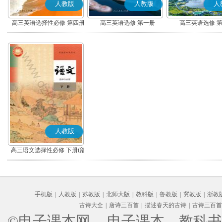
人教版
人教版
人
高三英语选择性必修 第四册
高三英语选修 第一册
高三英语选修 
人教版
高三语文选择性必修 下册(部
编版)
手机版
|
人教版
|
苏教版
|
北师大版
|
教科版
|
鲁教版
|
冀教版
|
浙教
古诗大全
|
唐诗三百首
|
描述春天的古诗
|
古诗三百首
©电子课本网
、电子课本、教科书