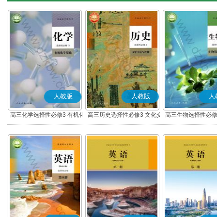
人教版
人教版
人
高三化学选择性必修3 有机化
高三历史选择性必修3 文化交
高三生物选择性必修
学基础
流与传播(部编版)
术与工程