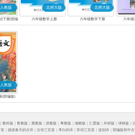
人教版
北师大版
北师大版
治下册(部编
六年级数学上册
六年级数学下册
六年级英
人教版
(部编版)
|
教科版
|
鲁教版
|
冀教版
|
浙教版
|
粤教版
|
湘教版
|
仁爱版
|
外研版
|
译林版
|
百首
|
描述春天的古诗
|
古诗三百首
|
李白的诗
|
宋词三百首
|
送别诗
|
部编版初中古