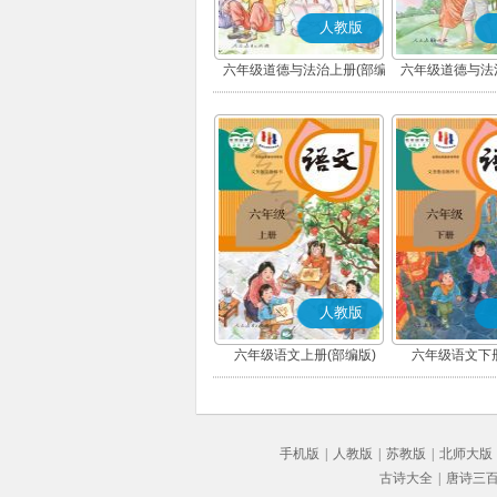
人教版
六年级道德与法治上册(部编
六年级道德与法
版)
版)
人教版
六年级语文上册(部编版)
六年级语文下册
手机版
|
人教版
|
苏教版
|
北师大版
古诗大全
|
唐诗三