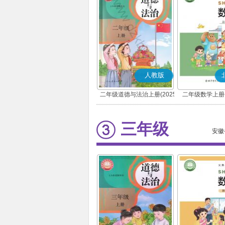
人教版
二年级道德与法治上册(2025
二年级数学上册(
秋版)(部编版)
三年级
安徽