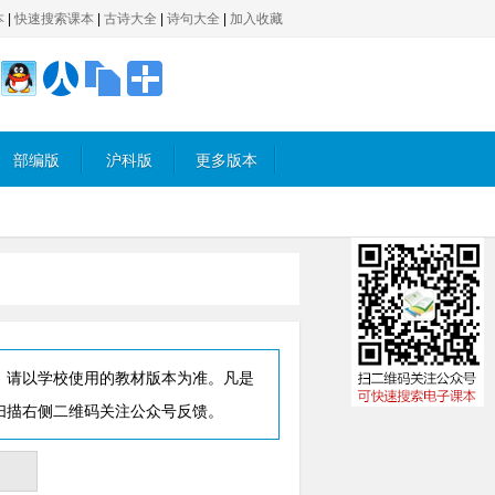
本
|
快速搜索课本
|
古诗大全
|
诗句大全
|
加入收藏
部编版
沪科版
更多版本
，请以学校使用的教材版本为准。凡是
扫描右侧二维码关注公众号反馈。