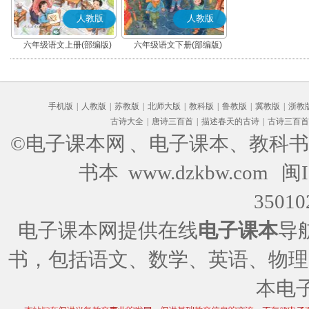
人教版
人教版
六年级语文上册(部编版)
六年级语文下册(部编版)
手机版
|
人教版
|
苏教版
|
北师大版
|
教科版
|
鲁教版
|
冀教版
|
浙教
古诗大全
|
唐诗三百首
|
描述春天的古诗
|
古诗三百首
©电子课本网
、电子课本、教科书
书本 www.dzkbw.com
闽I
35010
电子课本网提供在线
电子课本
导
书，包括语文、数学、英语、物理
本电