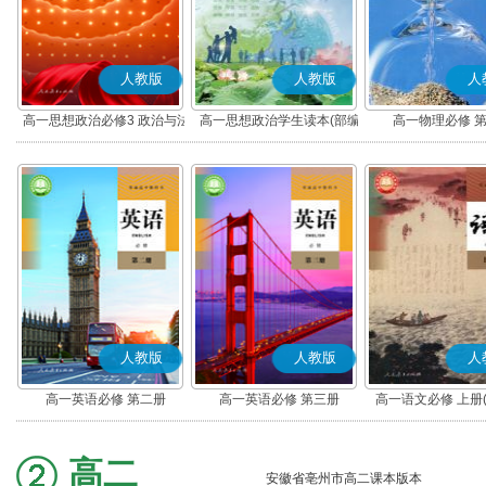
人教版
人教版
人
高一思想政治必修3 政治与法
高一思想政治学生读本(部编
高一物理必修 
治(部编版)
版)
人教版
人教版
人
高一英语必修 第二册
高一英语必修 第三册
高一语文必修 上册
高二
安徽省亳州市高二课本版本