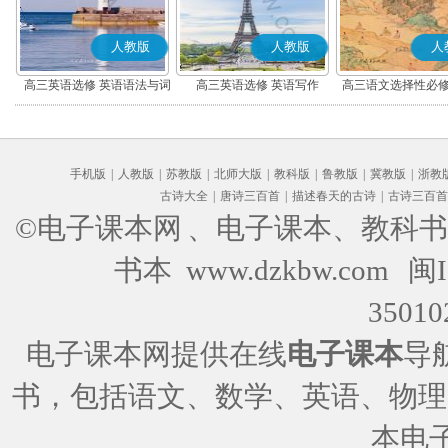
人教版
人教版
人
高三英语选修 英语语法与词
高三英语选修 英语写作
高三语文选择性必修
汇
编版)
手机版
|
人教版
|
苏教版
|
北师大版
|
教科版
|
鲁教版
|
冀教版
|
浙教
古诗大全
|
唐诗三百首
|
描述春天的古诗
|
古诗三百首
©电子课本网
、电子课本、教科书
书本 www.dzkbw.com
闽I
35010
电子课本网提供在线
电子课本
导
书，包括语文、数学、英语、物理
本电