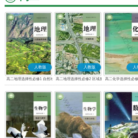
人教版
人教版
人
高二地理选择性必修1 自然地
高二地理选择性必修2 区域发
高二化学选择性必修
理基础
展
应原理