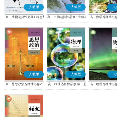
人教版
人教版
人
高二生物选择性必修1 稳态与
高二生物选择性必修2 生物与
高二数学选择性必修
调节
环境
(A版)
人教版
人教版
人
高二思想政治选择性必修2 法
高二物理选择性必修 第一册
高二物理选择性必修
律与生活(部编版)