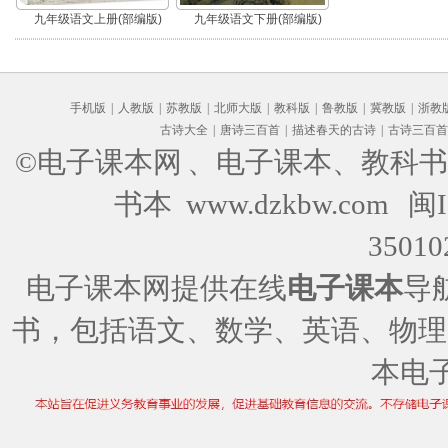
九年级语文上册(部编版)
九年级语文下册(部编版)
手机版
|
人教版
|
苏教版
|
北师大版
|
教科版
|
鲁教版
|
冀教版
|
浙教
古诗大全
|
唐诗三百首
|
描述春天的古诗
|
古诗三百首
©电子课本网
、电子课本、教科书
书本 www.dzkbw.com
闽I
35010
电子课本网提供在线
电子课本
导
书，包括语文、数学、英语、物理
本电