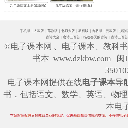
九年级语文上册(部编版)
九年级语文下册(部编版)
手机版
|
人教版
|
苏教版
|
北师大版
|
教科版
|
鲁教版
|
冀教版
|
浙教
古诗大全
|
唐诗三百首
|
描述春天的古诗
|
古诗三百首
©电子课本网
、电子课本、教科书
书本 www.dzkbw.com
闽I
35010
电子课本网提供在线
电子课本
导
书，包括语文、数学、英语、物理
本电