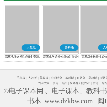
人教版
鲁科版
人
高三地理选择性必修3 资源、
高三化学选择性必修3 有机化
高三历史选择性必修
环境与国家安全
学基础
流与传播(部编
手机版
|
人教版
|
苏教版
|
北师大版
|
教科版
|
鲁教版
|
冀教版
|
浙教
古诗大全
|
唐诗三百首
|
描述春天的古诗
|
古诗三百首
©电子课本网
、电子课本、教科书
书本 www.dzkbw.com
闽I