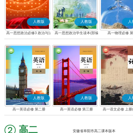
人教版
人教版
人
高一思想政治必修3 政治与法
高一思想政治学生读本(部编
高一物理必修 
治(部编版)
版)
人教版
人教版
人
高一英语必修 第二册
高一英语必修 第三册
高一语文必修 上册
高二
安徽省阜阳市高二课本版本