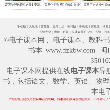
高三地理选择性必修3 资源、
高三化学选择性必修3 有机化
高三历史选择性必修
环境与国家安全
学基础
流与传播(部编
手机版
|
人教版
|
苏教版
|
北师大版
|
教科版
|
鲁教版
|
冀教版
|
浙教
古诗大全
|
唐诗三百首
|
描述春天的古诗
|
古诗三百首
©电子课本网
、电子课本、教科书
书本 www.dzkbw.com
闽I
35010
电子课本网提供在线
电子课本
导
书，包括语文、数学、英语、物理
本电