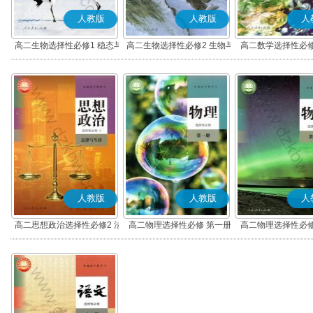
人教版
人教版
人
高二生物选择性必修1 稳态与
高二生物选择性必修2 生物与
高二数学选择性必修
调节
环境
(A版)
人教版
人教版
人
高二思想政治选择性必修2 法
高二物理选择性必修 第一册
高二物理选择性必修
律与生活(部编版)