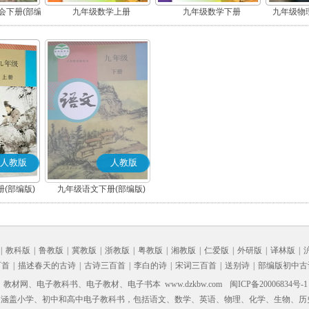
会下册(部编
九年级数学上册
九年级数学下册
九年级物理
人教版
人教版
(部编版)
九年级语文下册(部编版)
|
教科版
|
鲁教版
|
冀教版
|
浙教版
|
粤教版
|
湘教版
|
仁爱版
|
外研版
|
译林版
|
百首
|
描述春天的古诗
|
古诗三百首
|
李白的诗
|
宋词三百首
|
送别诗
|
部编版初中古
材网、电子教科书、电子教材、电子书本 www.dzkbw.com
闽ICP备20006834号-1
，涵盖小学、初中和高中电子教科书，包括语文、数学、英语、物理、化学、生物、历