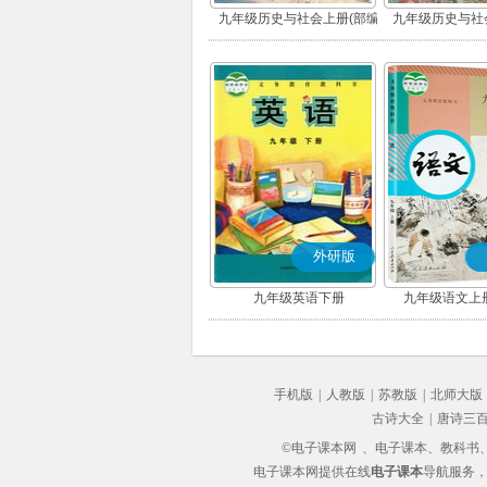
九年级历史与社会上册(部编
九年级历史与社
版)
版)
外研版
九年级英语下册
九年级语文上册
手机版
|
人教版
|
苏教版
|
北师大版
古诗大全
|
唐诗三
©电子课本网
、电子课本、教科书、教
电子课本网提供在线
电子课本
导航服务