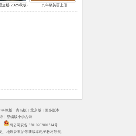
全册(2025秋版)
九年级英语上册
沪科教版
|
青岛版
|
北京版
|
更多版本
诗
|
部编版小学古诗
闽公网安备 35010202001514号
史、地理及政治等新版本电子教材导航。