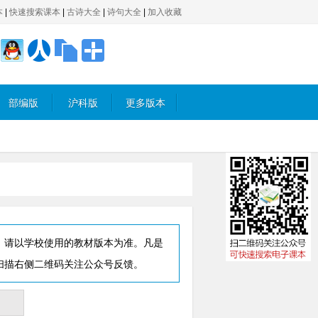
本
|
快速搜索课本
|
古诗大全
|
诗句大全
|
加入收藏
部编版
沪科版
更多版本
，请以学校使用的教材版本为准。凡是
扫描右侧二维码关注公众号反馈。