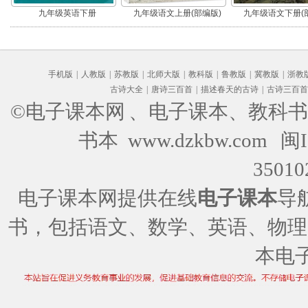
九年级英语下册
九年级语文上册(部编版)
九年级语文下册(
手机版
|
人教版
|
苏教版
|
北师大版
|
教科版
|
鲁教版
|
冀教版
|
浙教
古诗大全
|
唐诗三百首
|
描述春天的古诗
|
古诗三百首
©电子课本网
、电子课本、教科书
书本 www.dzkbw.com
闽I
35010
电子课本网提供在线
电子课本
导
书，包括语文、数学、英语、物理
本电