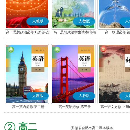
人教版
人教版
人
高一思想政治必修3 政治与法
高一思想政治学生读本(部编
高一物理必修 
治(部编版)
版)
人教版
人教版
人
高一英语必修 第二册
高一英语必修 第三册
高一语文必修 上册
高二
安徽省合肥市高二课本版本