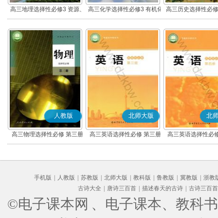
高三地理选择性必修3 资源、
高三化学选择性必修3 有机化
高三历史选择性必修
环境与国家安全
学基础
流与传播(部编
人教版
北师大版
北
高三物理选择性必修 第三册
高三英语选择性必修 第三册
高三英语选择性必修
手机版
|
人教版
|
苏教版
|
北师大版
|
教科版
|
鲁教版
|
冀教版
|
浙教
古诗大全
|
唐诗三百首
|
描述春天的古诗
|
古诗三百首
©电子课本网
、电子课本、教科书