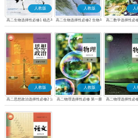
人教版
人教版
人
高二生物选择性必修1 稳态与
高二生物选择性必修2 生物与
高二数学选择性必修
调节
环境
(A版)
人教版
人教版
人
高二思想政治选择性必修2 法
高二物理选择性必修 第一册
高二物理选择性必修
律与生活(部编版)