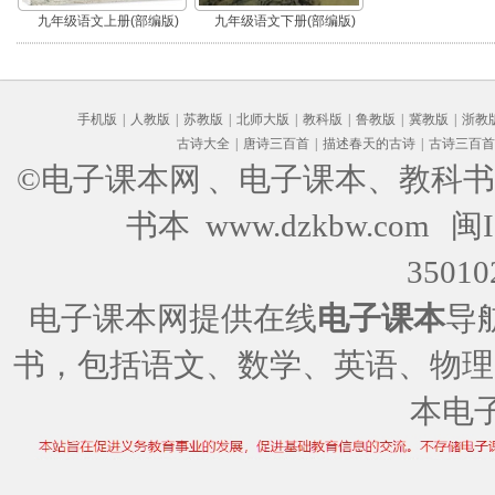
九年级语文上册(部编版)
九年级语文下册(部编版)
手机版
|
人教版
|
苏教版
|
北师大版
|
教科版
|
鲁教版
|
冀教版
|
浙教
古诗大全
|
唐诗三百首
|
描述春天的古诗
|
古诗三百首
©电子课本网
、电子课本、教科书
书本 www.dzkbw.com
闽I
35010
电子课本网提供在线
电子课本
导
书，包括语文、数学、英语、物理
本电