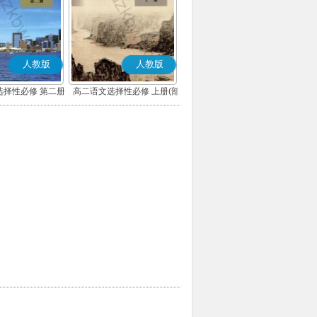
人教版
人教版
选择性必修 第二册
高二语文选择性必修 上册(部
编版)