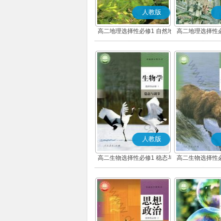
人教版
高二地理选择性必修1 自然地
高二地理选择性必
理基础
展
人教版
高二生物选择性必修1 稳态与
高二生物选择性必
调节
环境