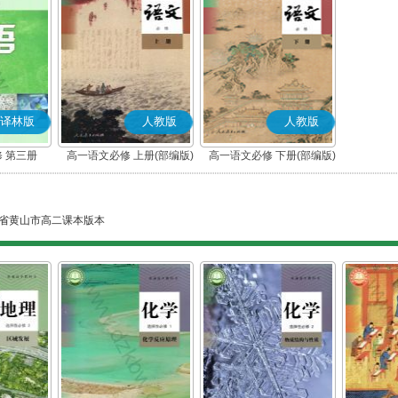
译林版
人教版
人教版
 第三册
高一语文必修 上册(部编版)
高一语文必修 下册(部编版)
省黄山市高二课本版本