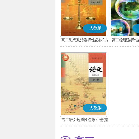
人教版
高二思想政治选择性必修2 法
高二物理选择性
律与生活(部编版)
人教版
高二语文选择性必修 中册(部
编版)