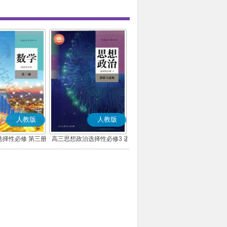
人教版
人教版
选择性必修 第三册
高三思想政治选择性必修3 逻
(A版)
辑与思维(部编版)