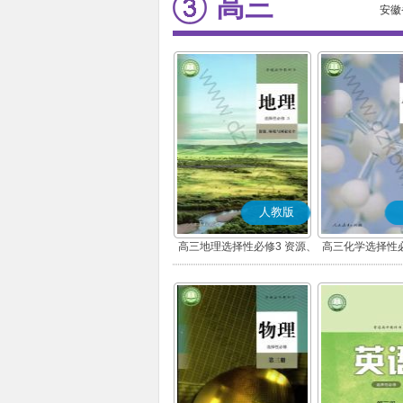
高三
安徽
人教版
高三地理选择性必修3 资源、
高三化学选择性必
环境与国家安全
学基