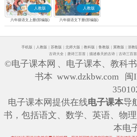
人教版
人教版
六年级语文上册(部编版)
六年级语文下册(部编版)
手机版
|
人教版
|
苏教版
|
北师大版
|
教科版
|
鲁教版
|
冀教版
|
浙教
古诗大全
|
唐诗三百首
|
描述春天的古诗
|
古诗三百首
©电子课本网
、电子课本、教科书
书本 www.dzkbw.com
闽I
35010
电子课本网提供在线
电子课本
导
书，包括语文、数学、英语、物理
本电