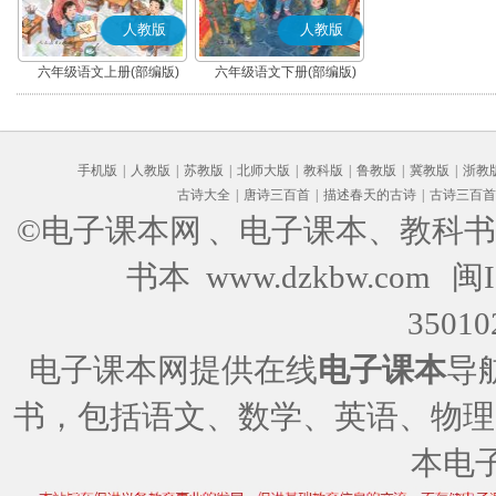
人教版
人教版
六年级语文上册(部编版)
六年级语文下册(部编版)
手机版
|
人教版
|
苏教版
|
北师大版
|
教科版
|
鲁教版
|
冀教版
|
浙教
古诗大全
|
唐诗三百首
|
描述春天的古诗
|
古诗三百首
©电子课本网
、电子课本、教科书
书本 www.dzkbw.com
闽I
35010
电子课本网提供在线
电子课本
导
书，包括语文、数学、英语、物理
本电