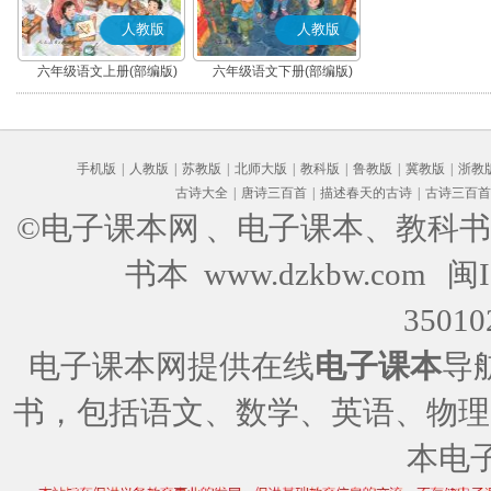
人教版
人教版
六年级语文上册(部编版)
六年级语文下册(部编版)
手机版
|
人教版
|
苏教版
|
北师大版
|
教科版
|
鲁教版
|
冀教版
|
浙教
古诗大全
|
唐诗三百首
|
描述春天的古诗
|
古诗三百首
©电子课本网
、电子课本、教科书
书本 www.dzkbw.com
闽I
35010
电子课本网提供在线
电子课本
导
书，包括语文、数学、英语、物理
本电