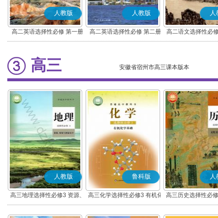
人教版
人教版
人
高二英语选择性必修 第一册
高二英语选择性必修 第二册
高二语文选择性必修
编版)
高三
安徽省宿州市高三课本版本
人教版
鲁科版
人
高三地理选择性必修3 资源、
高三化学选择性必修3 有机化
高三历史选择性必修
环境与国家安全
学基础
流与传播(部编