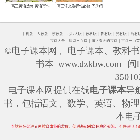
高三英语选修 英语写作
高三语文选择性必修 下册(部
编版)
手机版
|
人教版
|
苏教版
|
北师大版
|
教科版
|
鲁教版
|
冀教版
|
浙教
古诗大全
|
唐诗三百首
|
描述春天的古诗
|
古诗三百首
©电子课本网
、电子课本、教科书
书本 www.dzkbw.com
闽I
35010
电子课本网提供在线
电子课本
导
书，包括语文、数学、英语、物理
本电