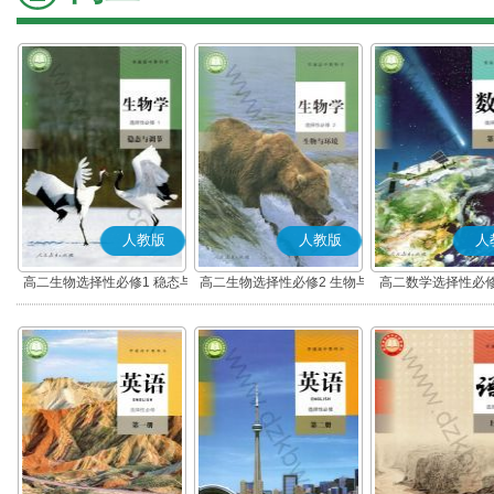
人教版
人教版
人
高二生物选择性必修1 稳态与
高二生物选择性必修2 生物与
高二数学选择性必修
调节
环境
(A版)