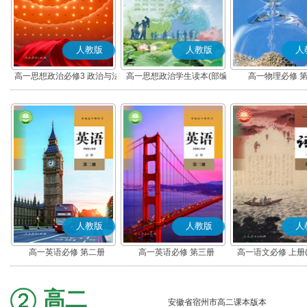
人教版
人教版
人
高一思想政治必修3 政治与法
高一思想政治学生读本(部编
高一物理必修 
治(部编版)
版)
人教版
人教版
人
高一英语必修 第二册
高一英语必修 第三册
高一语文必修 上册
高二
安徽省宿州市高二课本版本