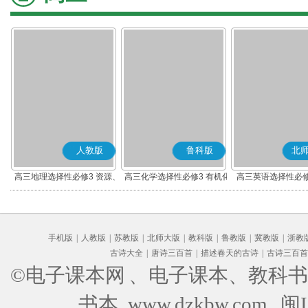
人教版
鲁科版
北
高三地理选择性必修3 资源、
高三化学选择性必修3 有机化
高三英语选择性必修
环境与国家安全
学基础
手机版
|
人教版
|
苏教版
|
北师大版
|
教科版
|
鲁教版
|
冀教版
|
浙教
古诗大全
|
唐诗三百首
|
描述春天的古诗
|
古诗三百首
©电子课本网
、电子课本、教科书
书本 www.dzkbw.com
闽I