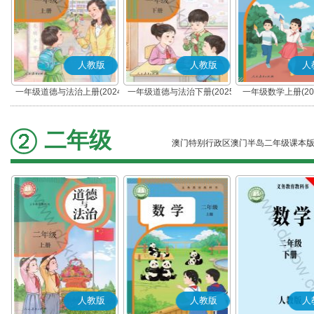
人教版
人教版
人
一年级道德与法治上册(2024
一年级道德与法治下册(2025
一年级数学上册(20
秋版)(部编版)
春版)(部编版)
二年级
澳门特别行政区澳门半岛二年级课本
人教版
人教版
人