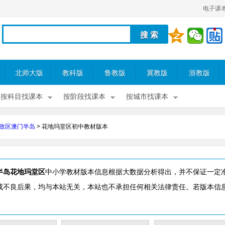
电子课
北师大版
教科版
鲁教版
冀教版
浙教版
按科目找课本
按阶段找课本
按城市找课本
政区澳门半岛
>
花地玛堂区初中教材版本
半岛花地玛堂区
中小学教材版本信息根据大数据分析得出，并不保证一定
成不良后果，均与本站无关，本站也不承担任何相关法律责任。若版本信