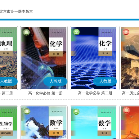
北京市高一课本版本
人教版
人教版
人教版
 第二册
高一化学必修 第一册
高一化学必修 第二册
高一历史
(