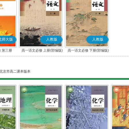
北师大版
人教版
人教版
 第三册
高一语文必修 上册(部编版)
高一语文必修 下册(部编版)
北京市高二课本版本