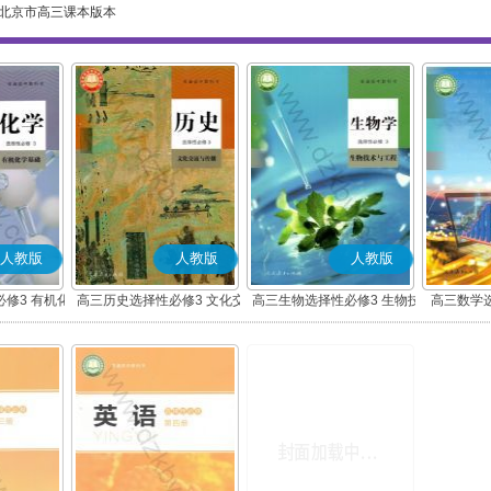
北京市高三课本版本
人教版
人教版
人教版
修3 有机化
高三历史选择性必修3 文化交
高三生物选择性必修3 生物技
高三数学
础
流与传播(部编版)
术与工程