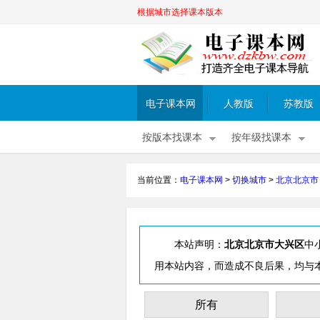
根据城市选择课本版本
电子课本网
人教版
苏教版
按版本找课本
按年级找课本
当前位置：
电子课本网
>
切换城市
>
北京北京市
本站声明：
北京北京市大兴区
中
用本站内容，而造成不良后果，均与
所有