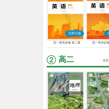
北师大版
高一英语必修 第二册
高一英语必修
高二
北京