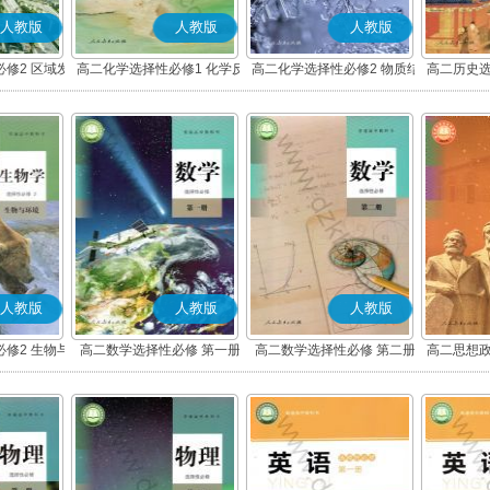
人教版
人教版
人教版
修2 区域发
高二化学选择性必修1 化学反
高二化学选择性必修2 物质结
高二历史选
应原理
构与性质
度与社
人教版
人教版
人教版
修2 生物与
高二数学选择性必修 第一册
高二数学选择性必修 第二册
高二思想政
(A版)
(A版)
化