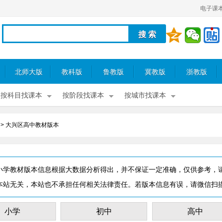
电子课
北师大版
教科版
鲁教版
冀教版
浙教版
按科目找课本
按阶段找课本
按城市找课本
>
大兴区高中教材版本
小学教材版本信息根据大数据分析得出，并不保证一定准确，仅供参考，
本站无关，本站也不承担任何相关法律责任。若版本信息有误，请微信扫
小学
初中
高中