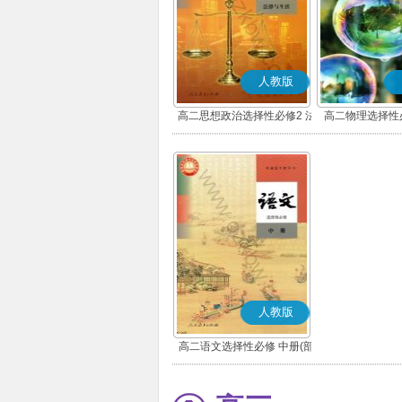
人教版
高二思想政治选择性必修2 法
高二物理选择性
律与生活(部编版)
人教版
高二语文选择性必修 中册(部
编版)