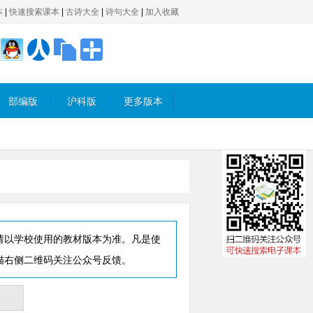
本
|
快速搜索课本
|
古诗大全
|
诗句大全
|
加入收藏
部编版
沪科版
更多版本
请以学校使用的教材版本为准。凡是使
描右侧二维码关注公众号反馈。