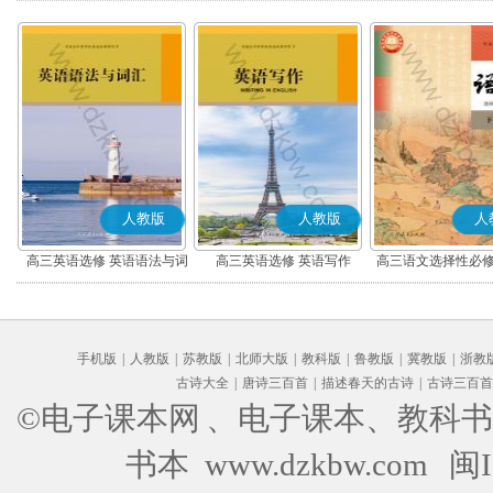
人教版
人教版
人
高三英语选修 英语语法与词
高三英语选修 英语写作
高三语文选择性必修
汇
编版)
手机版
|
人教版
|
苏教版
|
北师大版
|
教科版
|
鲁教版
|
冀教版
|
浙教
古诗大全
|
唐诗三百首
|
描述春天的古诗
|
古诗三百首
©电子课本网
、电子课本、教科书
书本 www.dzkbw.com
闽I