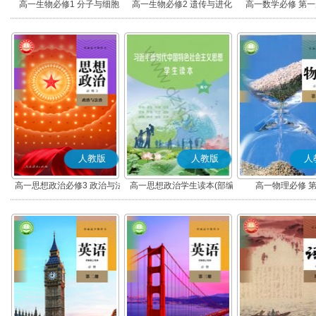
高一生物必修1 分子与细胞
高一生物必修2 遗传与进化
高一数学必修 第一册
人教版
人教版
人
高一思想政治必修3 政治与法
高一思想政治学生读本(部编
高一物理必修 
治(部编版)
版)