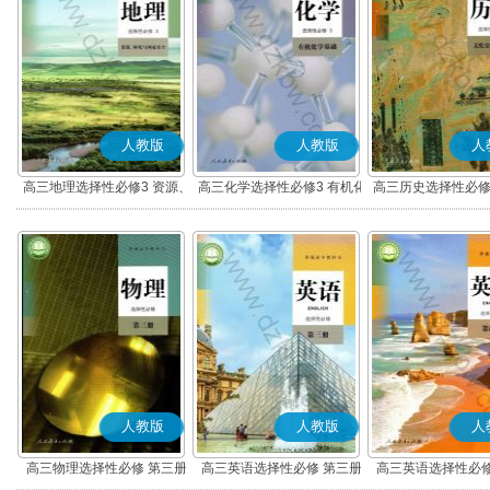
人教版
人教版
人
高三地理选择性必修3 资源、
高三化学选择性必修3 有机化
高三历史选择性必修
环境与国家安全
学基础
流与传播(部编
人教版
人教版
人
高三物理选择性必修 第三册
高三英语选择性必修 第三册
高三英语选择性必修