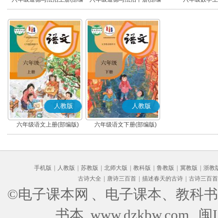
版)
版)
人教版
人教版
六年级语文上册(部编版)
六年级语文下册(部编版)
手机版
|
人教版
|
苏教版
|
北师大版
|
教科版
|
鲁教版
|
冀教版
|
浙教
古诗大全
|
唐诗三百首
|
描述春天的古诗
|
古诗三百首
©电子课本网
、电子课本、教科书
书本 www.dzkbw.com
闽I