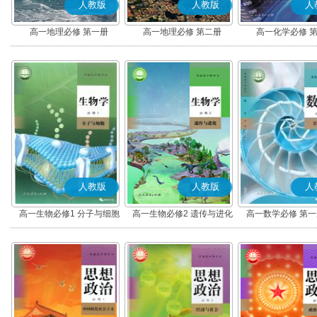
人教版
人教版
人
高一地理必修 第一册
高一地理必修 第二册
高一化学必修 
人教版
人教版
人
高一生物必修1 分子与细胞
高一生物必修2 遗传与进化
高一数学必修 第一册