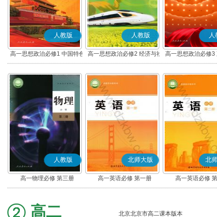
人教版
人教版
人
高一思想政治必修1 中国特色
高一思想政治必修2 经济与社
高一思想政治必修3
社会主义(部编版)
会(部编版)
治(部编版)
人教版
北师大版
北
高一物理必修 第三册
高一英语必修 第一册
高一英语必修 
高二
北京北京市高二课本版本