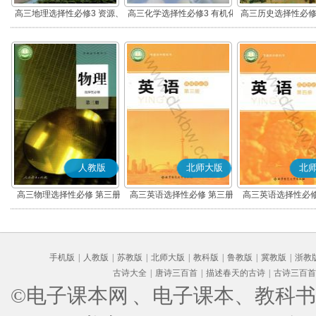
高三地理选择性必修3 资源、
高三化学选择性必修3 有机化
高三历史选择性必修
环境与国家安全
学基础
流与传播(部编
人教版
北师大版
北
高三物理选择性必修 第三册
高三英语选择性必修 第三册
高三英语选择性必修
手机版
|
人教版
|
苏教版
|
北师大版
|
教科版
|
鲁教版
|
冀教版
|
浙教
古诗大全
|
唐诗三百首
|
描述春天的古诗
|
古诗三百首
©电子课本网
、电子课本、教科书