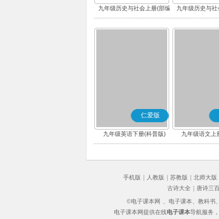
九年级历史与社会上册(部编
九年级历史与社
版)
版)
仁爱版
九年级英语下册(科普版)
九年级语文上册
手机版
|
人教版
|
苏教版
|
北师大版
古诗大全
|
唐诗三
©电子课本网
、电子课本、教科书、教
电子课本网提供在线
电子课本
导航服务