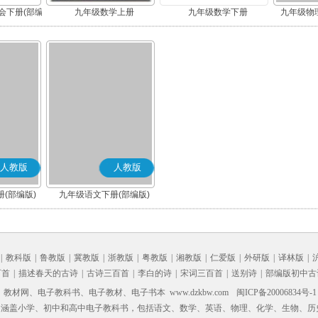
会下册(部编
九年级数学上册
九年级数学下册
九年级物理
人教版
人教版
(部编版)
九年级语文下册(部编版)
|
教科版
|
鲁教版
|
冀教版
|
浙教版
|
粤教版
|
湘教版
|
仁爱版
|
外研版
|
译林版
|
百首
|
描述春天的古诗
|
古诗三百首
|
李白的诗
|
宋词三百首
|
送别诗
|
部编版初中古
材网、电子教科书、电子教材、电子书本 www.dzkbw.com
闽ICP备20006834号-1
，涵盖小学、初中和高中电子教科书，包括语文、数学、英语、物理、化学、生物、历