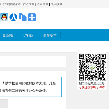
本
|
快速搜索课本
|
古诗大全
|
诗句大全
|
加入收藏
部编版
沪科版
更多版本
，请以学校使用的教材版本为准。凡是
扫描右侧二维码关注公众号反馈。