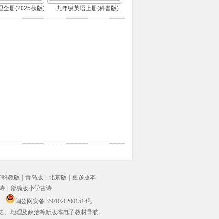
全册(2025秋版)
九年级英语上册(科普版)
沪科教版
|
青岛版
|
北京版
|
更多版本
诗
|
部编版小学古诗
闽公网安备 35010202001514号
史、地理及政治等新版本电子教材导航。