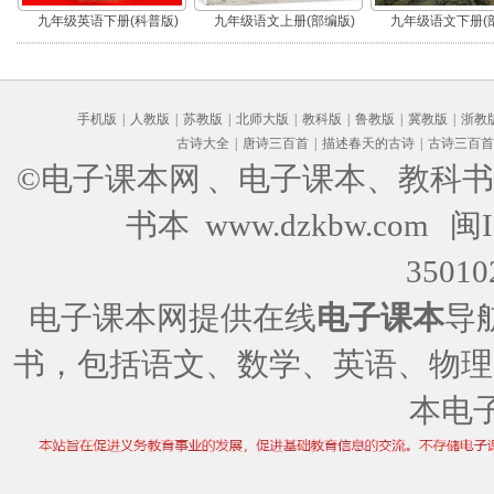
九年级英语下册(科普版)
九年级语文上册(部编版)
九年级语文下册(
手机版
|
人教版
|
苏教版
|
北师大版
|
教科版
|
鲁教版
|
冀教版
|
浙教
古诗大全
|
唐诗三百首
|
描述春天的古诗
|
古诗三百首
©电子课本网
、电子课本、教科书
书本 www.dzkbw.com
闽I
35010
电子课本网提供在线
电子课本
导
书，包括语文、数学、英语、物理
本电