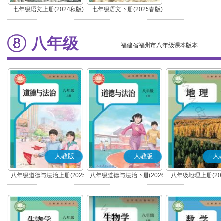
七年级语文上册(2024秋版)
七年级语文下册(2025春版)
(部编版)
(部编版)
八年级
福建省福州市八年级课本版本
人教版
人教版
人
八年级道德与法治上册(2025
八年级道德与法治下册(2026
八年级地理上册(20
秋版)(部编版)
春版)(部编版)