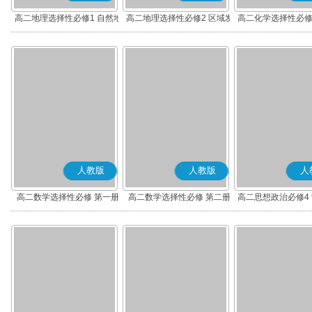
高二地理选择性必修1 自然地
高二地理选择性必修2 区域发
高二化学选择性必修
理基础
展
应原理
人教版
人教版
人
高二数学选择性必修 第一册
高二数学选择性必修 第二册
高二思想政治必修4
(A版)
(A版)
化(部编版)