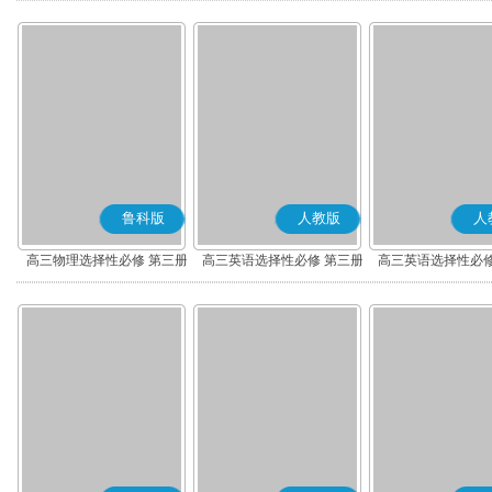
鲁科版
人教版
人
高三物理选择性必修 第三册
高三英语选择性必修 第三册
高三英语选择性必修