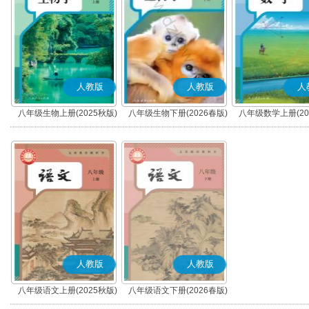
人教版
人教版
人
八年级生物上册(2025秋版)
八年级生物下册(2026春版)
八年级数学上册(20
人教版
人教版
八年级语文上册(2025秋版)
八年级语文下册(2026春版)
(部编版)
(部编版)