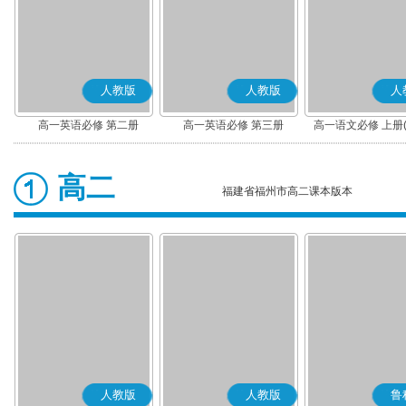
人教版
人教版
人
高一英语必修 第二册
高一英语必修 第三册
高一语文必修 上册
高二
福建省福州市高二课本版本
人教版
人教版
鲁