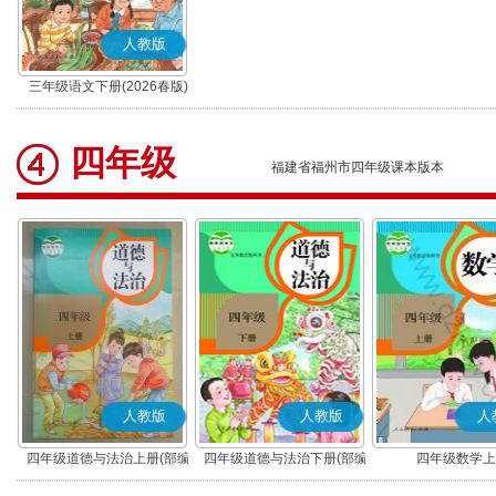
人教版
三年级语文下册(2026春版)
(部编版)
四年级
福建省福州市四年级课本版本
人教版
人教版
人
四年级道德与法治上册(部编
四年级道德与法治下册(部编
四年级数学上
版)
版)