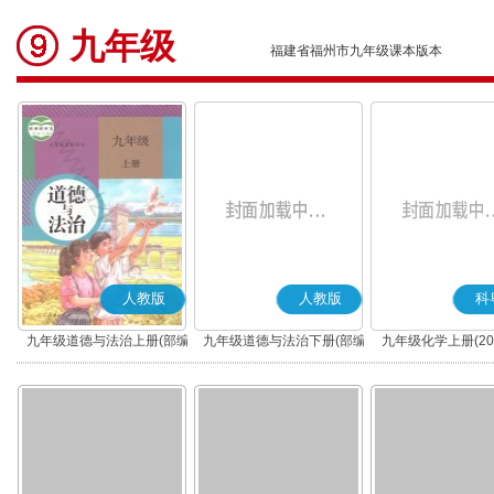
九年级
福建省福州市九年级课本版本
人教版
人教版
科
九年级道德与法治上册(部编
九年级道德与法治下册(部编
九年级化学上册(20
版)
版)
(粤教版)