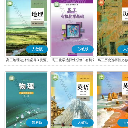
人教版
苏教版
人
高三地理选择性必修3 资源、
高三化学选择性必修3 有机化
高三历史选择性必修
环境与国家安全
学基础
流与传播(部编
鲁科版
人教版
人