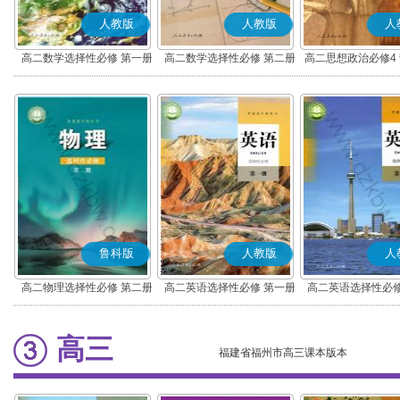
人教版
人教版
人
高二数学选择性必修 第一册
高二数学选择性必修 第二册
高二思想政治必修4
(A版)
(A版)
化(部编版)
鲁科版
人教版
人
高二物理选择性必修 第二册
高二英语选择性必修 第一册
高二英语选择性必修
高三
福建省福州市高三课本版本