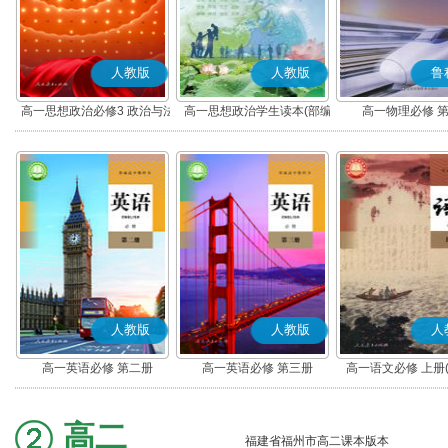
人教版
人教版
鲁
高一思想政治必修3 政治与法
高一思想政治学生读本(部编
高一物理必修 
治(部编版)
版)
人教版
人教版
人
高一英语必修 第二册
高一英语必修 第三册
高一语文必修 上册
高二
福建省福州市高二课本版本