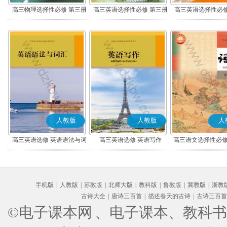
高三物理选择性必修 第三册
高三英语选择性必修 第三册
高三英语选择性必修
人教版
人教版
人
高三英语选修 英语语法与词
高三英语选修 英语写作
高三语文选择性必修
汇
编版)
手机版
|
人教版
|
苏教版
|
北师大版
|
教科版
|
鲁教版
|
冀教版
|
浙教
古诗大全
|
唐诗三百首
|
描述春天的古诗
|
古诗三百首
©电子课本网
、电子课本、教科书