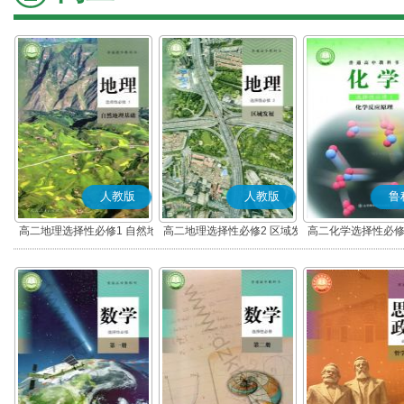
人教版
人教版
鲁
高二地理选择性必修1 自然地
高二地理选择性必修2 区域发
高二化学选择性必修
理基础
展
应原理